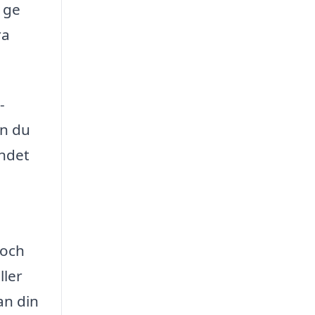
 ge
ra
-
an du
andet
 och
ller
an din