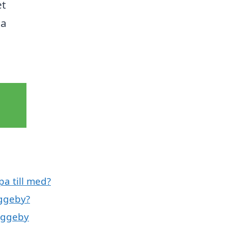
et
ta
a till med?
yggeby?
byggeby