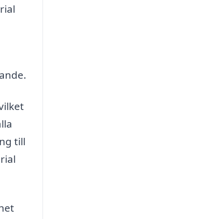
rial
lande.
vilket
lla
g till
rial
het