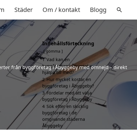
m
Städer
Om / kontakt
Blogg
Innehållsförteckning
gömma
1
Vad kan en
byggföretag i Åbyggeby
fferter från byggföretag i Åbyggeby med omnejd – direkt
hjälpa till med?
2
Hur mycket kostar en
byggföretag i Åbyggeby?
3
Fördelar med att välja
byggföretag i Åbyggeby
4
Sök efter en skicklig
byggföretag i de
omgivande städerna
Åbyggeby