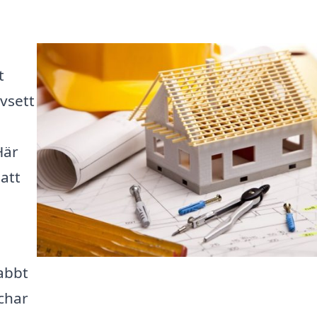
t
avsett
Här
 att
abbt
char