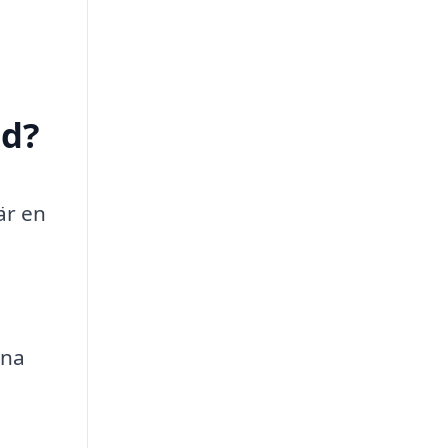
ed?
är en
ina