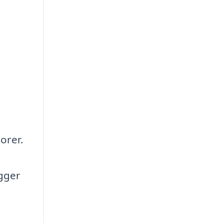
orer.
igger