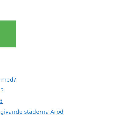
l med?
d?
d
omgivande städerna Aröd