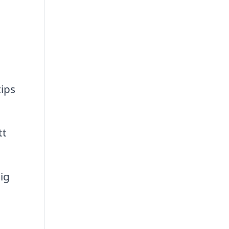
ips
tt
ig