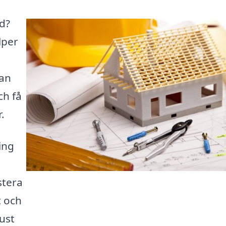
öd?
lper
kan
ch få
.
ing
stera
t och
ust