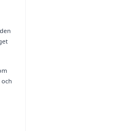
nden
get
som
g och