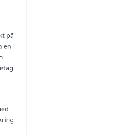
kt på
a en
en
retag
med
kring