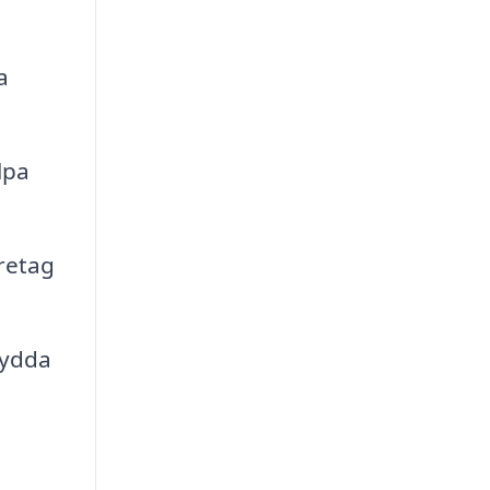
a
lpa
retag
sydda