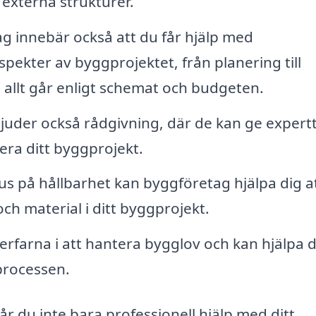
externa strukturer.
g innebär också att du får hjälp med
spekter av byggprojektet, från planering till
tt allt går enligt schemat och budgeten.
der också rådgivning, där de kan ge expertt
ra ditt byggprojekt.
 på hållbarhet kan byggföretag hjälpa dig a
h material i ditt byggprojekt.
rfarna i att hantera bygglov och kan hjälpa d
processen.
r du inte bara professionell hjälp med ditt