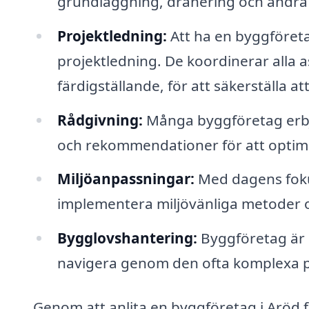
grundläggning, dränering och andra 
Projektledning:
Att ha en byggföreta
projektledning. De koordinerar alla a
färdigställande, för att säkerställa a
Rådgivning:
Många byggföretag erbju
och rekommendationer för att optime
Miljöanpassningar:
Med dagens fokus
implementera miljövänliga metoder oc
Bygglovshantering:
Byggföretag är e
navigera genom den ofta komplexa 
Genom att anlita en byggföretag i Aröd få