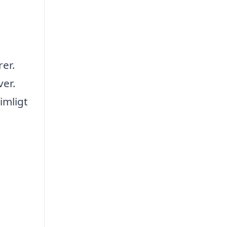
rer.
ver.
imligt