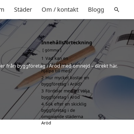
m
Städer
Om / kontakt
Blogg
Innehållsförteckning
gömma
1
Vad kan en
byggföretag i Aröd
rter från byggföretag i Aröd med omnejd – direkt här.
hjälpa till med?
2
Hur mycket kostar en
byggföretag i Aröd?
3
Fördelar med att välja
byggföretag i Aröd
4
Sök efter en skicklig
byggföretag i de
omgivande städerna
Aröd