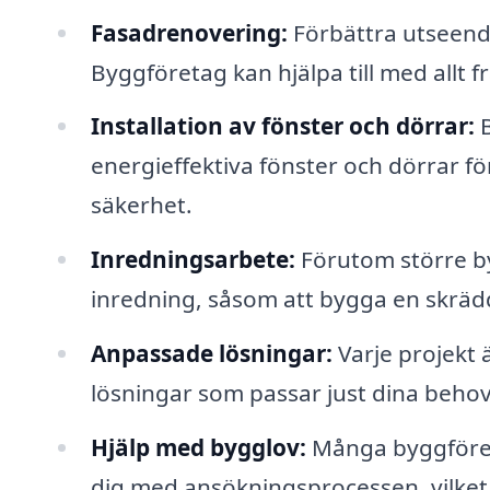
Fasadrenovering:
Förbättra utseende
Byggföretag kan hjälpa till med allt f
Installation av fönster och dörrar:
B
energieffektiva fönster och dörrar för
säkerhet.
Inredningsarbete:
Förutom större by
inredning, såsom att bygga en skräd
Anpassade lösningar:
Varje projekt 
lösningar som passar just dina beho
Hjälp med bygglov:
Många byggföret
dig med ansökningsprocessen, vilket 