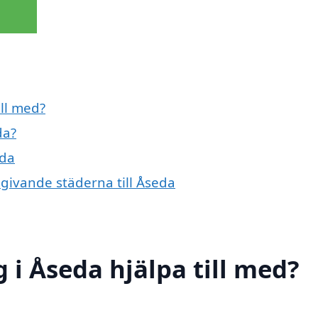
ill med?
da?
eda
mgivande städerna till Åseda
 i Åseda hjälpa till med?