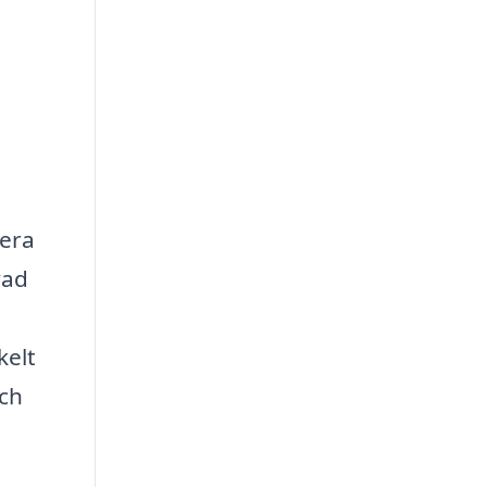
iera
vad
kelt
och