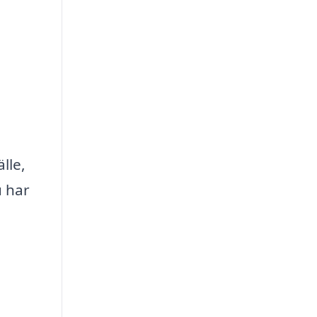
lle,
u har