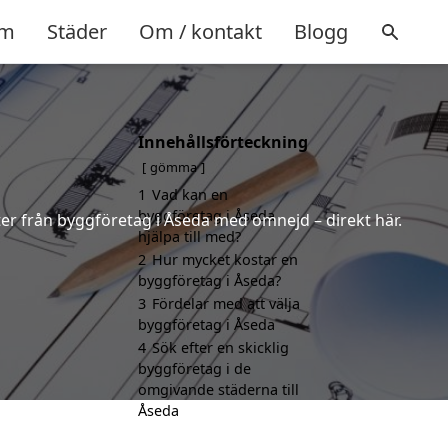
m
Städer
Om / kontakt
Blogg
Innehållsförteckning
gömma
1
Vad kan en
byggföretag i Åseda
rter från byggföretag i Åseda med omnejd – direkt här.
hjälpa till med?
2
Hur mycket kostar en
byggföretag i Åseda?
3
Fördelar med att välja
byggföretag i Åseda
4
Sök efter en skicklig
byggföretag i de
omgivande städerna till
Åseda