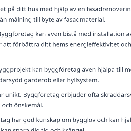
t på ditt hus med hjälp av en fasadrenoverin
rån målning till byte av fasadmaterial.
yggföretag kan även bistå med installation a
 att förbättra ditt hems energieffektivitet oc
ggprojekt kan byggföretag även hjälpa till 
darsydd garderob eller hyllsystem.
är unikt. Byggföretag erbjuder ofta skräddar
v och önskemål.
ag har god kunskap om bygglov och kan hjä
kan spara dig tid och krångel.