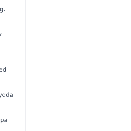
g.
v
h
med
sydda
lpa