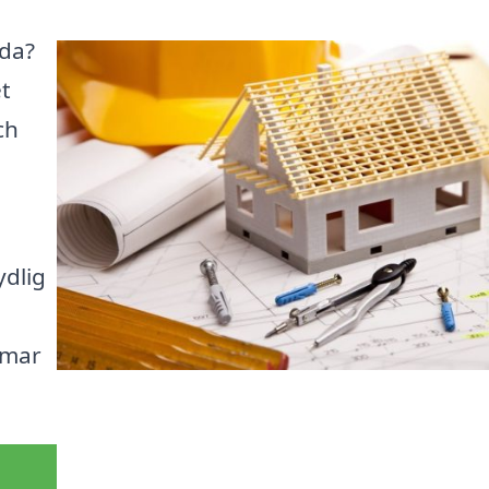
eda?
t
ch
ydlig
mmar