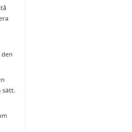
stå
era
d den
en
 sätt.
som