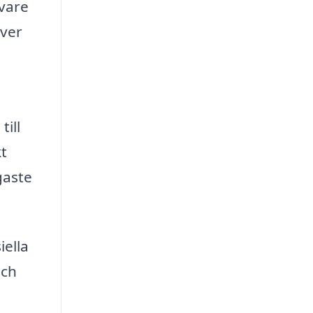
 vare
över
till
kt
gaste
ella
och