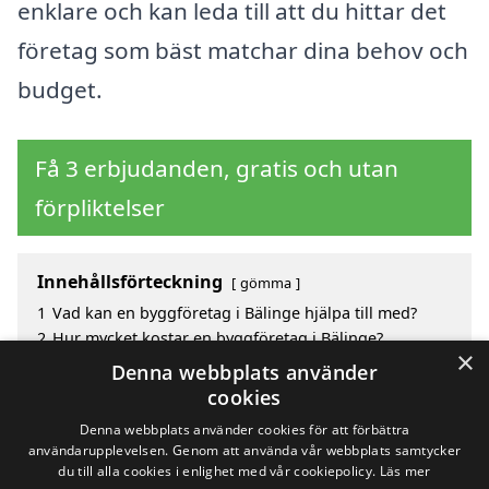
enklare och kan leda till att du hittar det
företag som bäst matchar dina behov och
budget.
Få 3 erbjudanden, gratis och utan
förpliktelser
Innehållsförteckning
gömma
1
Vad kan en byggföretag i Bälinge hjälpa till med?
2
Hur mycket kostar en byggföretag i Bälinge?
×
3
Fördelar med att välja byggföretag i Bälinge
Denna webbplats använder
4
Sök efter en skicklig byggföretag i de omgivande
cookies
städerna Bälinge
Denna webbplats använder cookies för att förbättra
användarupplevelsen. Genom att använda vår webbplats samtycker
du till alla cookies i enlighet med vår cookiepolicy.
Läs mer