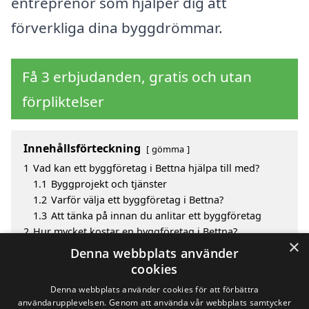
entreprenör som hjälper dig att
förverkliga dina byggdrömmar.
Få 3 erbjudanden, gratis och utan
förpliktelser
Innehållsförteckning
gömma
1
Vad kan ett byggföretag i Bettna hjälpa till med?
1.1
Byggprojekt och tjänster
1.2
Varför välja ett byggföretag i Bettna?
1.3
Att tänka på innan du anlitar ett byggföretag
2
Hur mycket kostar en byggföretag i Bettna?
×
3
Fördelar med att välja byggföretag i Bettna
Denna webbplats använder
4
Sök efter en skicklig byggföretag i de omgivande
cookies
städerna Bettna
Denna webbplats använder cookies för att förbättra
användarupplevelsen. Genom att använda vår webbplats samtycker