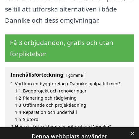
se till att utforska alternativen i både
Dannike och dess omgivningar.
Få 3 erbjudanden, gratis och utan
förpliktelser
Innehållsförteckning
gömma
1
Vad kan en byggföretag i Dannike hjälpa till med?
1.1
Byggprojekt och renoveringar
1.2
Planering och rådgivning
1.3
Utförande och projektledning
1.4
Reparation och underhåll
1.5
Slutord
2
Hur mycket kostar en byggföretag i Dannike?
×
3
Fördelar med att välja byggföretag i Dannike
Denna webbplats använder