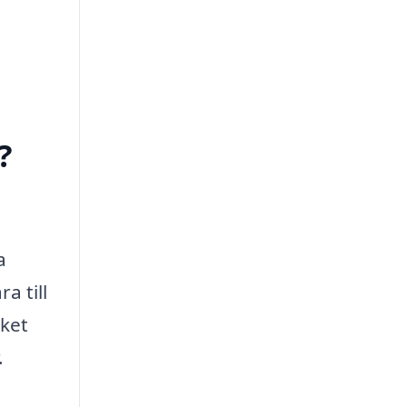
?
a
a till
lket
.