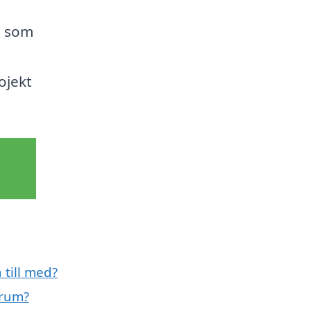
g som
ojekt
 till med?
erum?