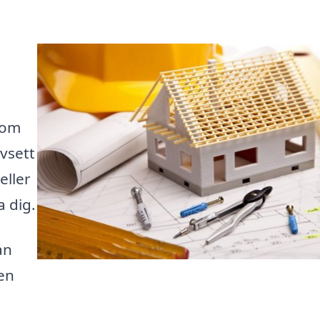
som
avsett
eller
a dig.
ån
en