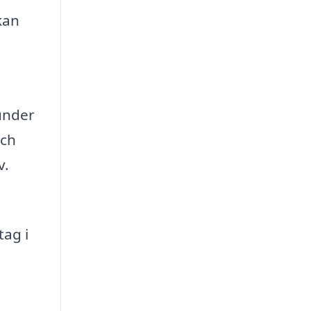
kan
under
och
v.
tag i