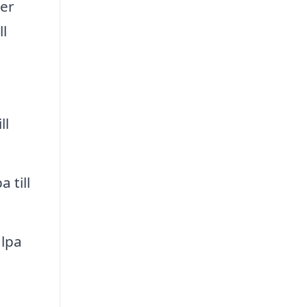
der
ll
ll
 till
lpa