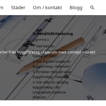
m
Städer
Om / kontakt
Blogg
Innehållsförteckning
gömma
1
Vad kan en
byggföretag i Falerum
fferter från byggföretag i Falerum med omnejd – direkt
hjälpa till med?
2
Hur mycket kostar en
byggföretag i Falerum?
3
Fördelar med att välja
byggföretag i Falerum
4
Sök efter en skicklig
byggföretag i de
omgivande städerna
Falerum