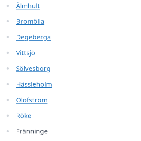
Älmhult
Bromölla
Degeberga
Vittsjö
Sölvesborg
Hässleholm
Olofström
Röke
Fränninge