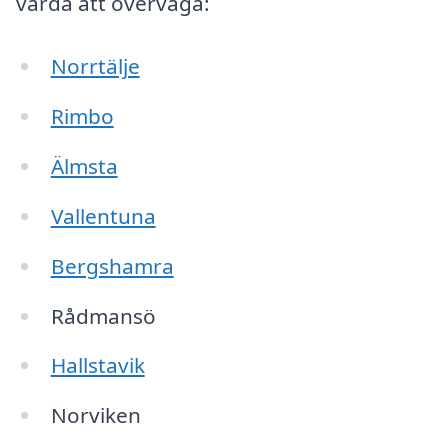
värda att överväga:
Norrtälje
Rimbo
Älmsta
Vallentuna
Bergshamra
Rådmansö
Hallstavik
Norviken