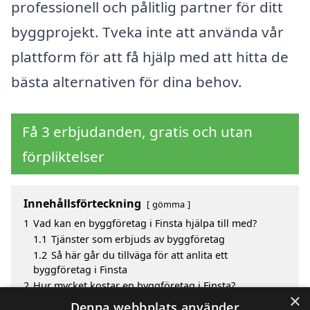
professionell och pålitlig partner för ditt
byggprojekt. Tveka inte att använda vår
plattform för att få hjälp med att hitta de
bästa alternativen för dina behov.
Få 3 erbjudanden, gratis och utan
förpliktelser
Innehållsförteckning
gömma
1
Vad kan en byggföretag i Finsta hjälpa till med?
1.1
Tjänster som erbjuds av byggföretag
1.2
Så här går du tillväga för att anlita ett
byggföretag i Finsta
2
Hur mycket kostar en byggföretag i Finsta?
×
3
Fördelar med att välja byggföretag i Finsta
Denna webbplats använder