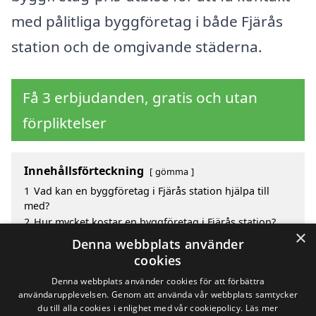
med pålitliga byggföretag i både Fjärås
station och de omgivande städerna.
Få 3 erbjudanden, gratis och utan
förpliktelser
Innehållsförteckning
gömma
1
Vad kan en byggföretag i Fjärås station hjälpa till
med?
2
Hur mycket kostar en byggföretag i Fjärås station?
×
3
Fördelar med att välja byggföretag i Fjärås station
Denna webbplats använder
4
Sök efter en skicklig byggföretag i de omgivande
cookies
städerna Fjärås station
Denna webbplats använder cookies för att förbättra
användarupplevelsen. Genom att använda vår webbplats samtycker
du till alla cookies i enlighet med vår cookiepolicy.
Läs mer