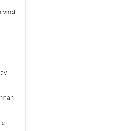
h vind
,
 av
innan
re