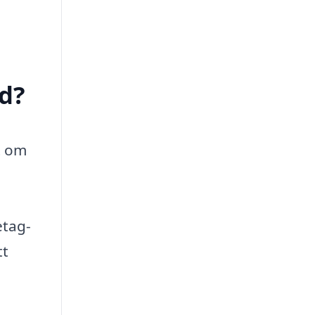
ed?
t om
etag-
tt