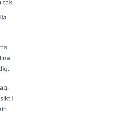
 tak.
lla
tta
dina
dig.
tag-
ikt i
att