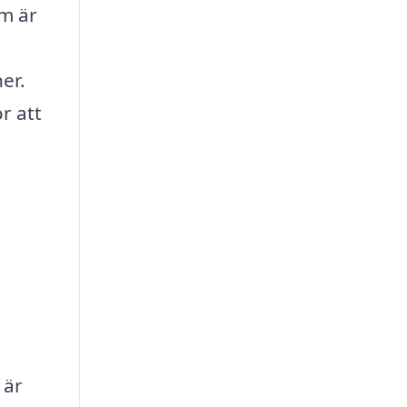
om är
er.
r att
 är