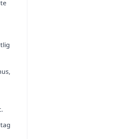
ste
tlig
hus,
a
.
etag