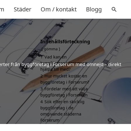
m
Städer
Om / kontakt
Blogg
Innehållsförteckning
gömma
1
Vad kan en
byggföretag i Forserum
fferter från byggföretag i Forserum med omnejd – direkt
hjälpa till med?
2
Hur mycket kostar en
byggföretag i Forserum?
3
Fördelar med att välja
byggföretag i Forserum
4
Sök efter en skicklig
byggföretag i de
omgivande städerna
Forserum