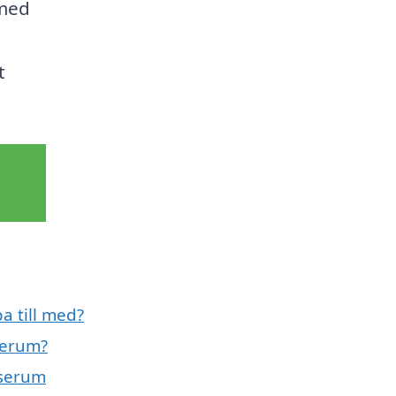
 med
t
a till med?
serum?
rserum