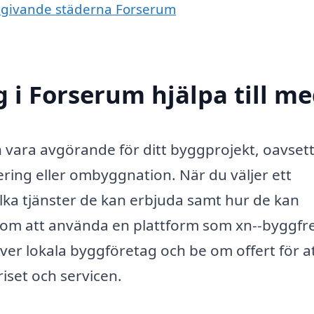
omgivande städerna Forserum
 i Forserum hjälpa till m
n vara avgörande för ditt byggprojekt, oavset
ing eller ombyggnation. När du väljer ett
ilka tjänster de kan erbjuda samt hur de kan
Genom att använda en plattform som xn--byggfr
över lokala byggföretag och be om offert för a
riset och servicen.