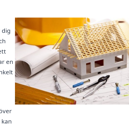
 dig
ch
ett
ar en
nkelt
höver
m kan