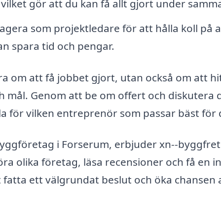
ilket gör att du kan få allt gjort under samma
era som projektledare för att hålla koll på a
kan spara tid och pengar.
ra om att få jobbet gjort, utan också om att hi
ch mål. Genom att be om offert och diskutera 
la för vilken entreprenör som passar bäst för 
 byggföretag i Forserum, erbjuder xn--byggfre
a olika företag, läsa recensioner och få en ins
t fatta ett välgrundat beslut och öka chansen 