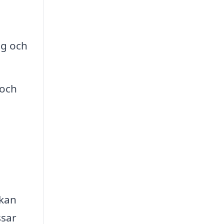
ng och
 och
 kan
ssar