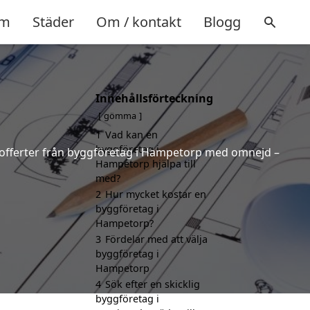
m
Städer
Om / kontakt
Blogg
Innehållsförteckning
gömma
1
Vad kan en
byggföretag i
de offerter från byggföretag i Hampetorp med omnejd –
Hampetorp hjälpa till
med?
2
Hur mycket kostar en
byggföretag i
Hampetorp?
3
Fördelar med att välja
byggföretag i
Hampetorp
4
Sök efter en skicklig
byggföretag i