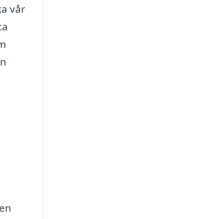
ka vår
ta
om
an
 en