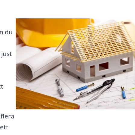
an du
just
tt
flera
 ett