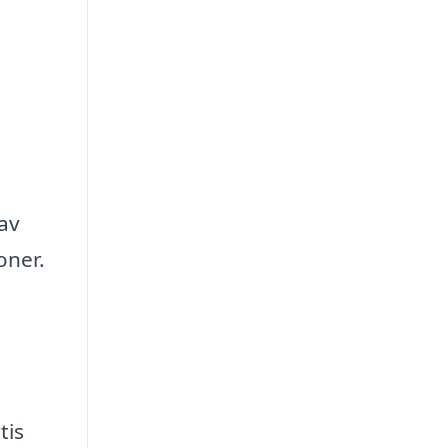
av
oner.
tis