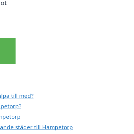
mot
pa till med?
mpetorp?
ampetorp
vande städer till Hampetorp