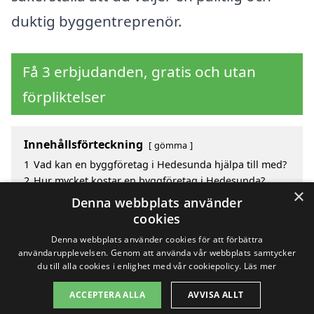
duktig byggentreprenör.
Få 3 erbjudanden, gratis och utan
förpliktelser
Innehållsförteckning
gömma
1
Vad kan en byggföretag i Hedesunda hjälpa till med?
2
Hur mycket kostar en byggföretag i Hedesunda?
×
3
Fördelar med att välja byggföretag i Hedesunda
Denna webbplats använder
4
Sök efter en skicklig byggföretag i de omgivande
cookies
städerna till Hedesunda
Denna webbplats använder cookies för att förbättra
användarupplevelsen. Genom att använda vår webbplats samtycker
du till alla cookies i enlighet med vår cookiepolicy.
Läs mer
Copyright 2026 - Pilanto Aps
ACCEPTERA ALLA
AVVISA ALLT
Hem
Om / kontakt
Blogg
Webbplatskarta
Villkor