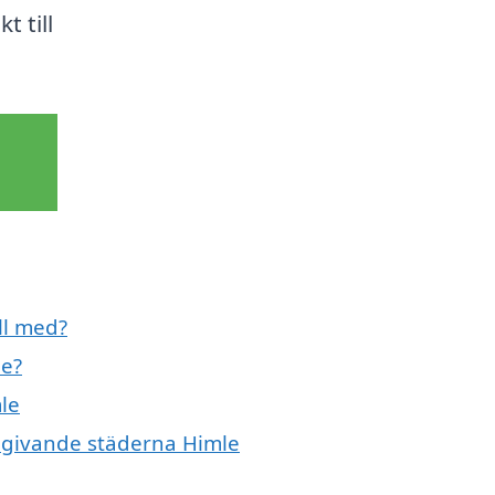
t till
ll med?
le?
le
omgivande städerna Himle