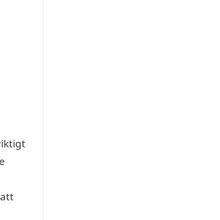
iktigt
te
att