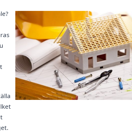
le?
eras
du
t
älla
lket
t
et.