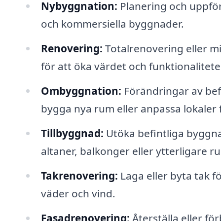
Nybyggnation:
Planering och uppföra
och kommersiella byggnader.
Renovering:
Totalrenovering eller 
för att öka värdet och funktionalitete
Ombyggnation:
Förändringar av bef
bygga nya rum eller anpassa lokaler
Tillbyggnad:
Utöka befintliga byggn
altaner, balkonger eller ytterligare r
Takrenovering:
Laga eller byta tak f
väder och vind.
Fasadrenovering:
Återställa eller f