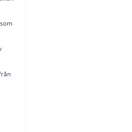
 som
v
från