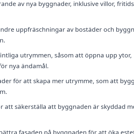
nde av nya byggnader, inklusive villor, fritid
mindre uppfräschningar av bostäder och bygg
n.
intliga utrymmen, såsom att öppna upp ytor,
 för nya ändamål.
ader för att skapa mer utrymme, som att byg
um.
ör att säkerställa att byggnaden är skyddad m
örbättra fasaden på byggnaden för att öka este