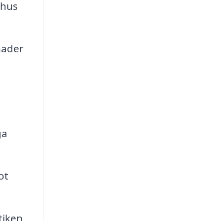
shus
nader
ga
ot
tiken