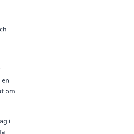
och
r
r
g en
lut om
ag i
Ta