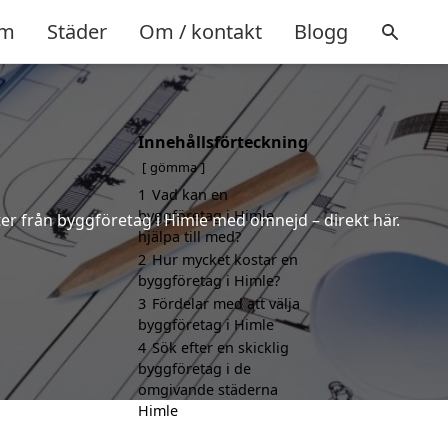
m
Städer
Om / kontakt
Blogg
Innehållsförteckning
gömma
1
Vad kan en
byggföretag i Himle
rter från byggföretag i Himle med omnejd – direkt här.
hjälpa till med?
2
Hur mycket kostar en
byggföretag i Himle?
3
Fördelar med att välja
byggföretag i Himle
4
Sök efter en skicklig
byggföretag i de
omgivande städerna
Himle