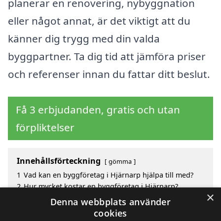
planerar en renovering, nybyggnation
eller något annat, är det viktigt att du
känner dig trygg med din valda
byggpartner. Ta dig tid att jämföra priser
och referenser innan du fattar ditt beslut.
Få 3 erbjudanden, gratis och utan
förpliktelser
Innehållsförteckning
gömma
1
Vad kan en byggföretag i Hjärnarp hjälpa till med?
2
Hur mycket kostar en byggföretag i Hjärnarp?
×
3
Fördelar med att välja byggföretag i Hjärnarp
Denna webbplats använder
4
Sök efter en skicklig byggföretag i de omgivande
cookies
städerna Hjärnarp