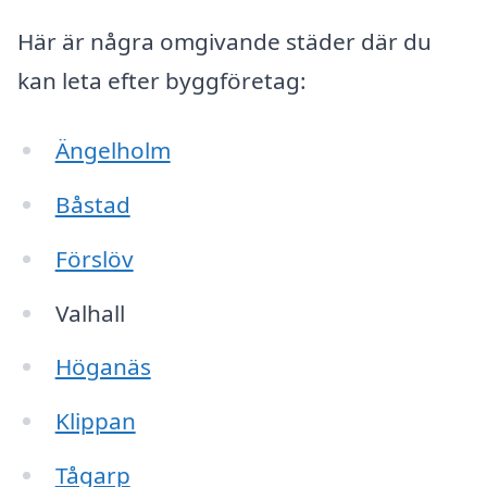
Här är några omgivande städer där du
kan leta efter byggföretag:
Ängelholm
Båstad
Förslöv
Valhall
Höganäs
Klippan
Tågarp