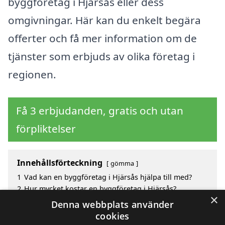
byggföretag i Hjärsås eller dess
omgivningar. Här kan du enkelt begära
offerter och få mer information om de
tjänster som erbjuds av olika företag i
regionen.
Få 3 erbjudanden, gratis och utan
förpliktelser
Innehållsförteckning
gömma
1
Vad kan en byggföretag i Hjärsås hjälpa till med?
2
Hur mycket kostar en byggföretag i Hjärsås?
×
3
Fördelar med att välja byggföretag i Hjärsås
Denna webbplats använder
4
Sök efter en skicklig byggföretag i de omgivande
cookies
städerna Hjärsås