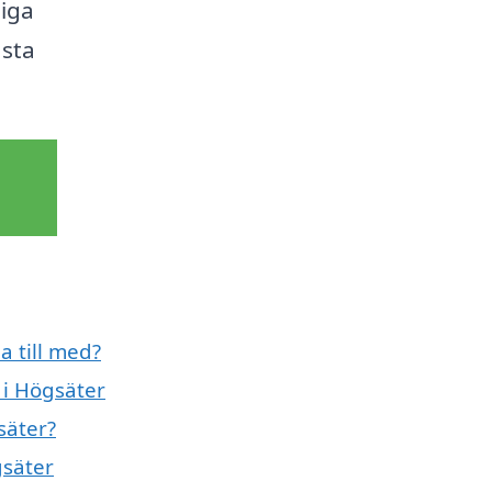
liga
ästa
a till med?
 i Högsäter
säter?
gsäter