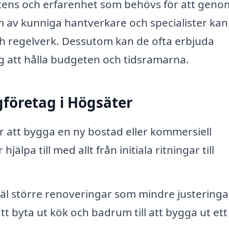
tens och erfarenhet som behövs för att geno
m av kunniga hantverkare och specialister kan s
ch regelverk. Dessutom kan de ofta erbjuda
ig att hålla budgeten och tidsramarna.
gföretag i Högsäter
 att bygga en ny bostad eller kommersiell
lpa till med allt från initiala ritningar till
äl större renoveringar som mindre justeringa
tt byta ut kök och badrum till att bygga ut et