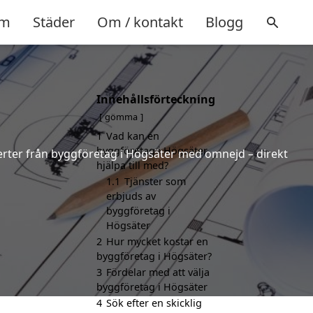
m
Städer
Om / kontakt
Blogg
Innehållsförteckning
gömma
1
Vad kan en
byggföretag i Högsäter
fferter från byggföretag i Högsäter med omnejd – direkt
hjälpa till med?
1.1
Tjänster som
erbjuds av
byggföretag i
Högsäter
2
Hur mycket kostar en
byggföretag i Högsäter?
3
Fördelar med att välja
byggföretag i Högsäter
4
Sök efter en skicklig