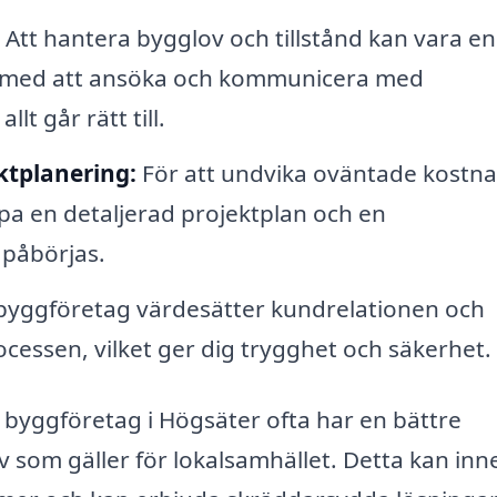
Att hantera bygglov och tillstånd kan vara en
å med att ansöka och kommunicera med
lt går rätt till.
ktplanering:
För att undvika oväntade kostn
kapa en detaljerad projektplan och en
 påbörjas.
 byggföretag värdesätter kundrelationen och
essen, vilket ger dig trygghet och säkerhet.
t byggföretag i Högsäter ofta har en bättre
av som gäller för lokalsamhället. Detta kan in