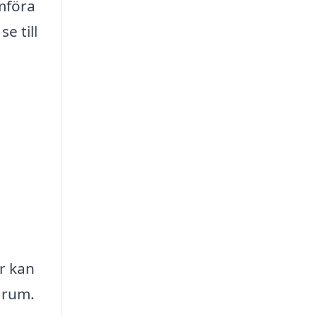
mföra
e till
r kan
t rum.