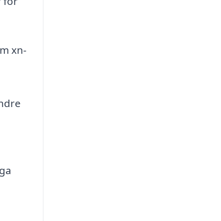
 för
om xn-
indre
iga