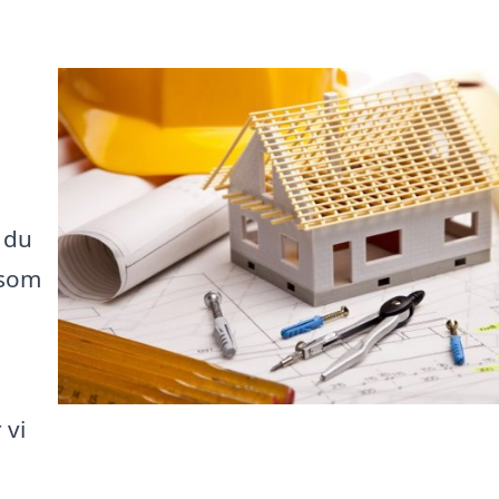
 du
 som
 vi