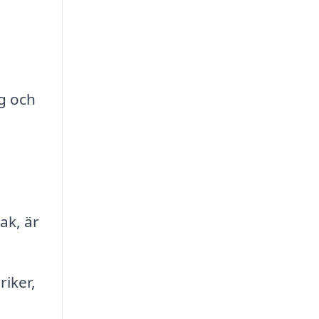
g och
ak, är
iker,