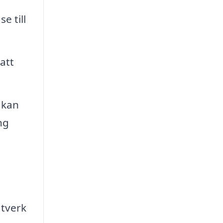
e till
att
 kan
ng
ätverk