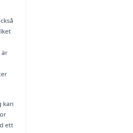
också
lket
 är
ter
g kan
gor
d ett