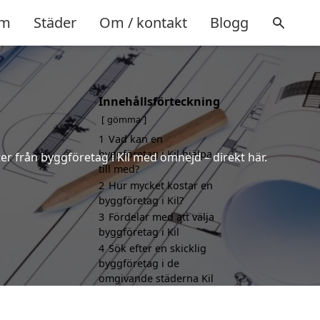
m
Städer
Om / kontakt
Blogg
Innehållsförteckning
gömma
1
Vad kan en
byggföretag i Kil hjälpa
rter från byggföretag i Kil med omnejd – direkt här.
till med?
2
Hur mycket kostar en
byggföretag i Kil?
3
Fördelar med att välja
byggföretag i Kil
4
Sök efter en skicklig
byggföretag i de
omgivande städerna Kil