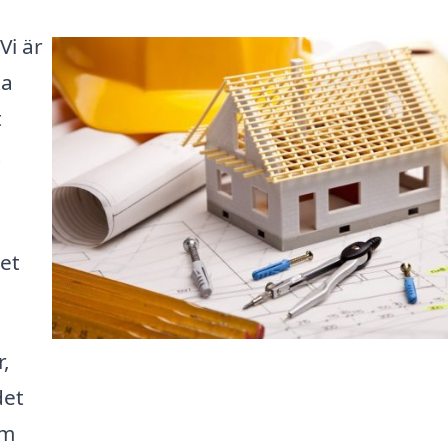
Vi är
ta
t
t
det
,
det
om