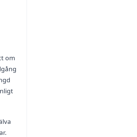
ett om
llgång
ängd
nligt
älva
ar.