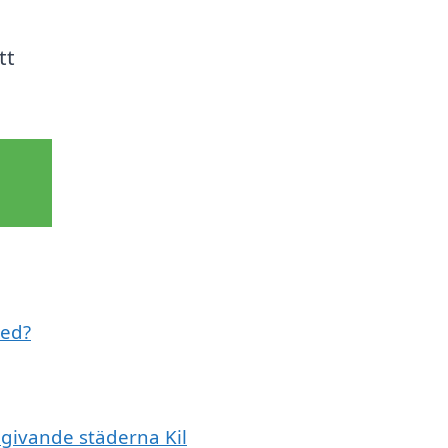
tt
med?
mgivande städerna Kil