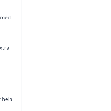
n med
xtra
 hela