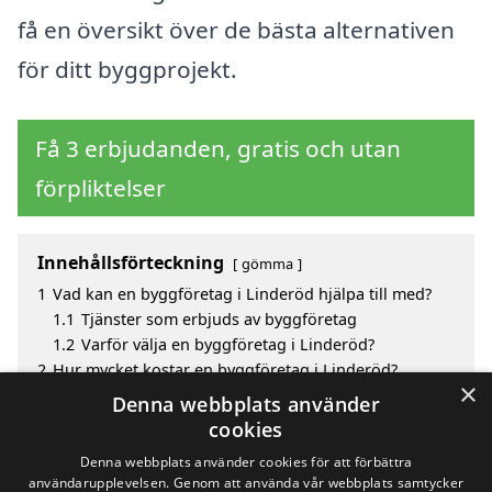
få en översikt över de bästa alternativen
för ditt byggprojekt.
Få 3 erbjudanden, gratis och utan
förpliktelser
Innehållsförteckning
gömma
1
Vad kan en byggföretag i Linderöd hjälpa till med?
1.1
Tjänster som erbjuds av byggföretag
1.2
Varför välja en byggföretag i Linderöd?
2
Hur mycket kostar en byggföretag i Linderöd?
×
3
Fördelar med att välja byggföretag i Linderöd
Denna webbplats använder
4
Sök efter en skicklig byggföretag i de omgivande
cookies
städerna Linderöd
Denna webbplats använder cookies för att förbättra
användarupplevelsen. Genom att använda vår webbplats samtycker