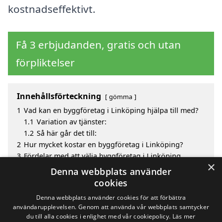
kostnadseffektivt.
Få 3 erbjudanden, gratis och utan
förpliktelser
Innehållsförteckning
gömma
1
Vad kan en byggföretag i Linköping hjälpa till med?
1.1
Variation av tjänster:
1.2
Så här går det till:
2
Hur mycket kostar en byggföretag i Linköping?
3
Fördelar med att välja byggföretag i Linköping
×
3.1
Vilka tjänster kan ett byggföretag hjälpa till med?
Denna webbplats använder
4
Sök efter en skicklig byggföretag i de omgivande
cookies
städerna Linköping
Denna webbplats använder cookies för att förbättra
användarupplevelsen. Genom att använda vår webbplats samtycker
du till alla cookies i enlighet med vår cookiepolicy.
Läs mer