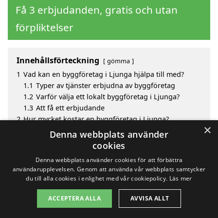
Få 3 erbjudanden, gratis och utan
förpliktelser
Innehållsförteckning
gömma
1
Vad kan en byggföretag i Ljunga hjälpa till med?
1.1
Typer av tjänster erbjudna av byggföretag
1.2
Varför välja ett lokalt byggföretag i Ljunga?
1.3
Att få ett erbjudande
2
Hur mycket kostar en byggföretag i Ljunga?
×
3
Fördelar med att välja byggföretag i Ljunga
Denna webbplats använder
4
Sök efter en skicklig byggföretag i de omgivande
cookies
städerna Ljunga
Denna webbplats använder cookies för att förbättra
användarupplevelsen. Genom att använda vår webbplats samtycker
du till alla cookies i enlighet med vår cookiepolicy.
Läs mer
Copyright 2026 - Pilanto Aps
ACCEPTERA ALLA
AVVISA ALLT
Hem
Om / kontakt
Blogg
Webbplatskarta
Villkor