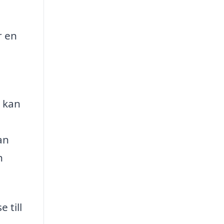
n
r en
m kan
an
h
 till