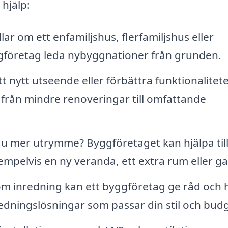
 hjälp:
r om ett enfamiljshus, flerfamiljshus eller
företag leda nybyggnationer från grunden.
t nytt utseende eller förbättra funktionalitet
t från mindre renoveringar till omfattande
u mer utrymme? Byggföretaget kan hjälpa til
empelvis en ny veranda, ett extra rum eller g
m inredning kan ett byggföretag ge råd och h
redningslösningar som passar din stil och bud