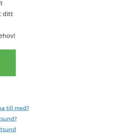
tt
 ditt
behov!
a till med?
tsund?
ttsund