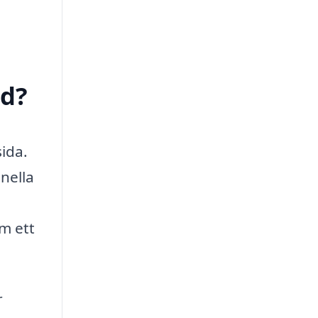
ed?
sida.
onella
m ett
r