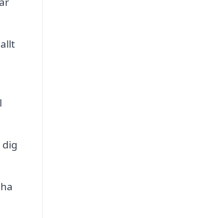
är
allt
l
 dig
 ha