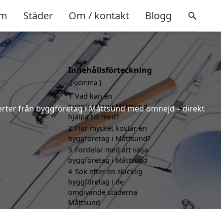
m
Städer
Om / kontakt
Blogg
Innehållsförteckning
gömma
1
Vad kan en
byggföretag i Måttsund
fferter från byggföretag i Måttsund med omnejd – direkt
hjälpa till med?
2
Hur mycket kostar en
byggföretag i Måttsund?
3
Fördelar med att välja
byggföretag i Måttsund
4
Sök efter en skicklig
byggföretag i de
omgivande städerna
Måttsund