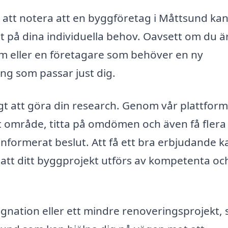
 att notera att en byggföretag i Måttsund ka
 på dina individuella behov. Oavsett om du ä
m eller en företagare som behöver en ny
ing som passar just dig.
igt att göra din research. Genom vår plattfor
tt område, titta på omdömen och även få flera
 informerat beslut. Att få ett bra erbjudande k
a att ditt byggprojekt utförs av kompetenta oc
nation eller ett mindre renoveringsprojekt, se