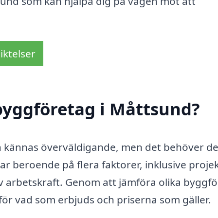
tsund som kan hjälpa dig på vägen mot att
iktelser
byggföretag i Måttsund?
an kännas överväldigande, men det behöver de
ar beroende på flera faktorer, inklusive proje
v arbetskraft. Genom att jämföra olika byggf
 för vad som erbjuds och priserna som gäller.