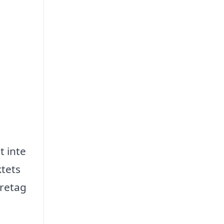
t inte
ktets
öretag