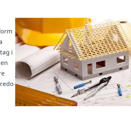
tform
a
tag i
 en
re
 redo