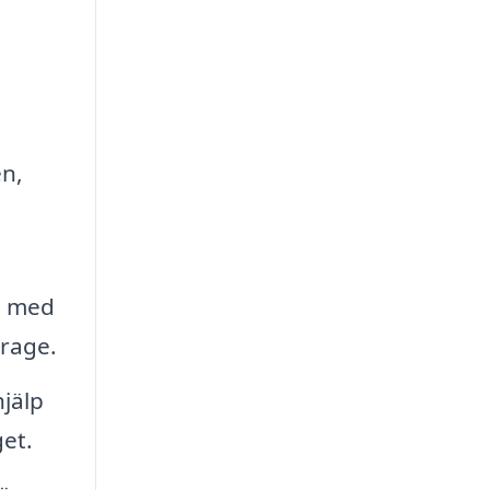
en,
l med
arage.
jälp
get.