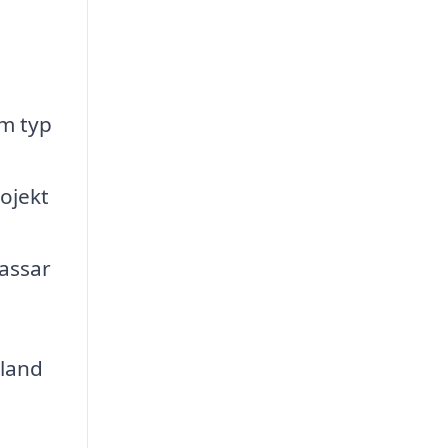
om typ
ojekt
passar
bland