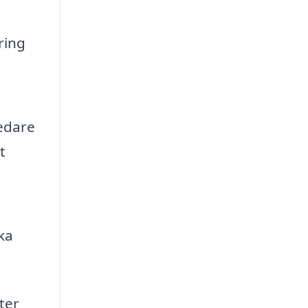
ring
edare
t
ka
ter