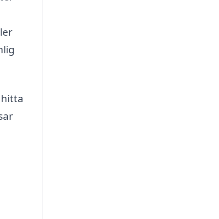
ler
nlig
hitta
sar