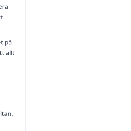
era
tt
et på
t allt
ltan,