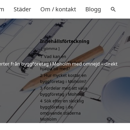
m
Städer
Om / kontakt
Blogg
Innehållsförteckning
gömma
1
Vad kan en
byggföretag i Moholm
offerter från byggföretag i Moholm med omnejd – direkt
hjälpa till med?
2
Hur mycket kostar en
byggföretag i Moholm?
3
Fördelar med att välja
byggföretag i Moholm
4
Sök efter en skicklig
byggföretag i de
omgivande städerna
Moholm