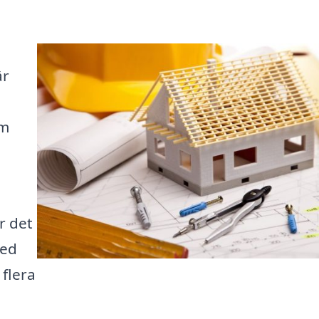
är
om
r det
Med
 flera