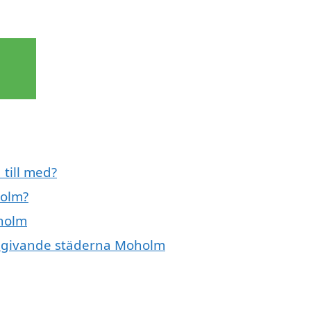
till med?
holm?
oholm
 omgivande städerna Moholm