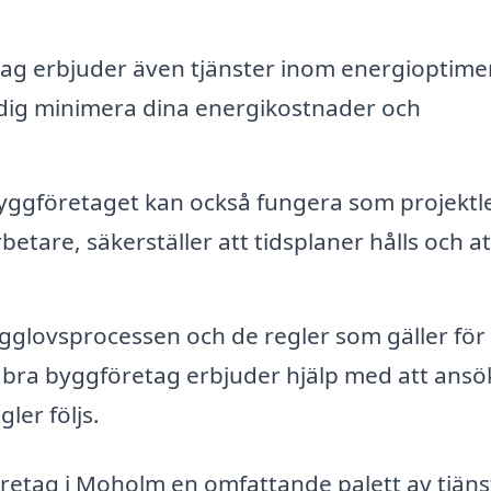
g erbjuder även tjänster inom energioptime
 dig minimera dina energikostnader och
ggföretaget kan också fungera som projektl
etare, säkerställer att tidsplaner hålls och at
ygglovsprocessen och de regler som gäller för
 bra byggföretag erbjuder hjälp med att ansö
ler följs.
retag i Moholm en omfattande palett av tjäns