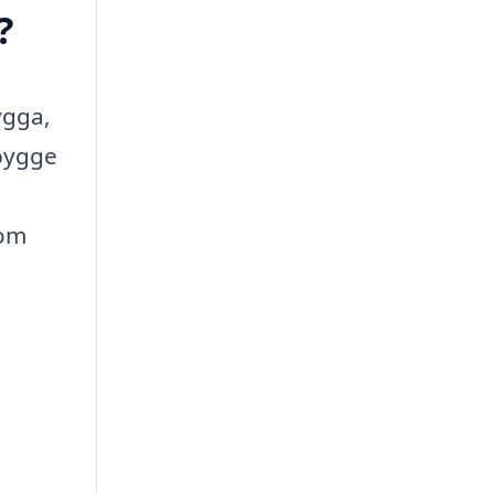
?
ygga,
 bygge
som