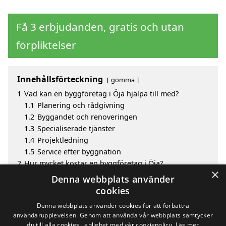
Få 3 erbjudanden, gratis och utan
förpliktelser
Innehållsförteckning
gömma
1
Vad kan en byggföretag i Öja hjälpa till med?
1.1
Planering och rådgivning
1.2
Byggandet och renoveringen
1.3
Specialiserade tjänster
1.4
Projektledning
1.5
Service efter byggnation
2
Hur mycket kostar en byggföretag i Öja?
×
3
Fördelar med att välja byggföretag i Öja
Denna webbplats använder
4
Sök efter en skicklig byggföretag i de omgivande
cookies
städerna Öja
Denna webbplats använder cookies för att förbättra
användarupplevelsen. Genom att använda vår webbplats samtycker
du till alla cookies i enlighet med vår cookiepolicy.
Läs mer