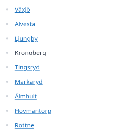
Växjö
Alvesta
Ljungby
Kronoberg
Tingsryd
Markaryd
Älmhult
Hovmantorp
Rottne