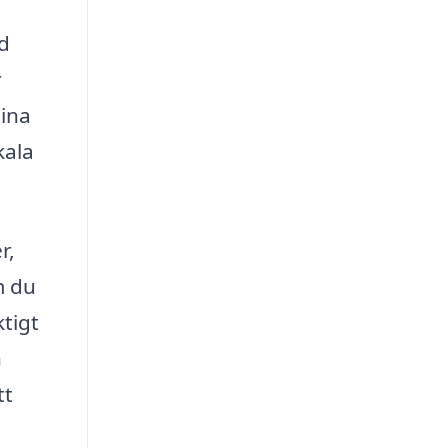
d
r
dina
kala
r,
m du
ktigt
h
tt