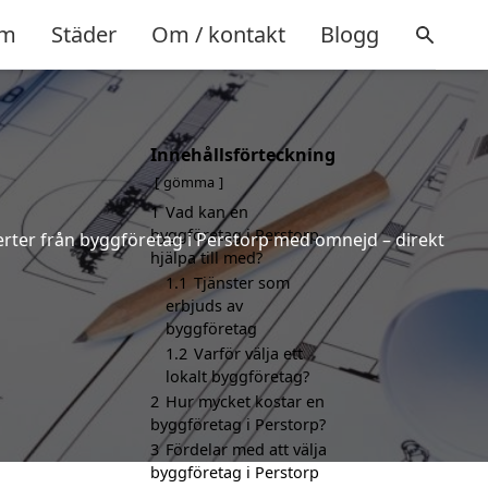
m
Städer
Om / kontakt
Blogg
Innehållsförteckning
gömma
1
Vad kan en
byggföretag i Perstorp
fferter från byggföretag i Perstorp med omnejd – direkt
hjälpa till med?
1.1
Tjänster som
erbjuds av
byggföretag
1.2
Varför välja ett
lokalt byggföretag?
2
Hur mycket kostar en
byggföretag i Perstorp?
3
Fördelar med att välja
byggföretag i Perstorp