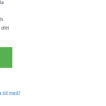
da
ch
 ditt
 till med?