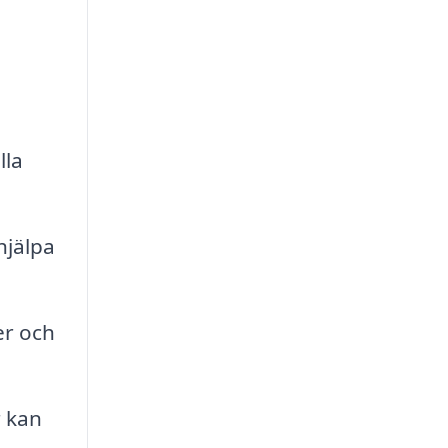
lla
hjälpa
er och
r kan