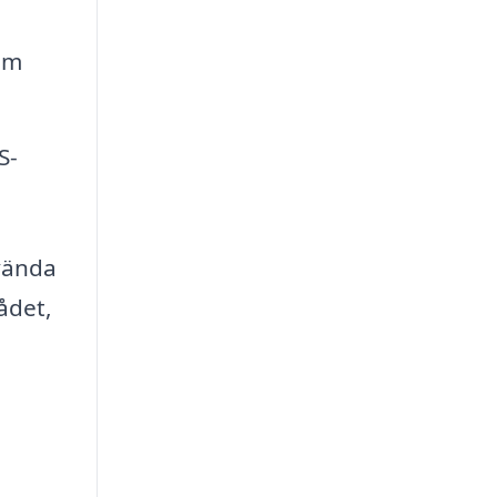
om
S-
vända
ådet,