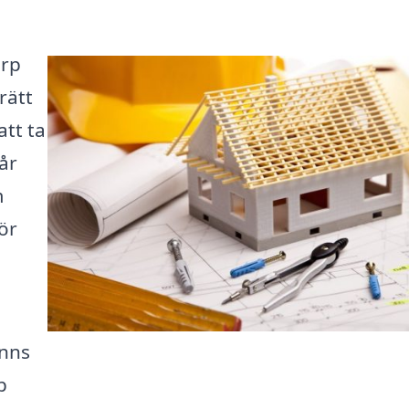
orp
rätt
att ta
år
m
ör
inns
p