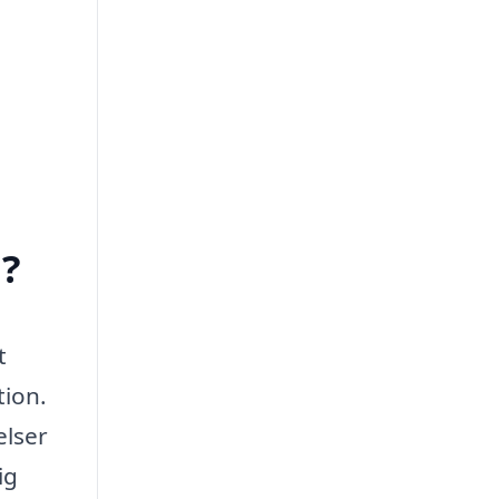
d?
t
tion.
elser
ig