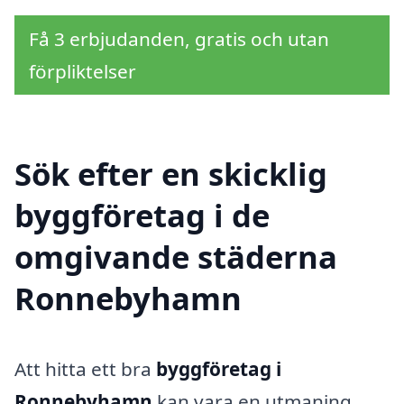
Få 3 erbjudanden, gratis och utan
förpliktelser
Sök efter en skicklig
byggföretag i de
omgivande städerna
Ronnebyhamn
Att hitta ett bra
byggföretag i
Ronnebyhamn
kan vara en utmaning,