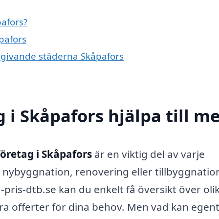
afors?
pafors
omgivande städerna Skåpafors
 i Skåpafors hjälpa till m
öretag i Skåpafors
är en viktig del av varje
nybyggnation, renovering eller tillbyggnatio
ris-dtb.se kan du enkelt få översikt över oli
ra offerter för dina behov. Men vad kan egent