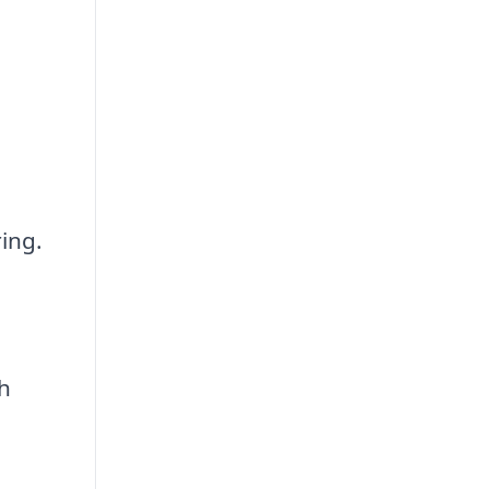
ing.
h