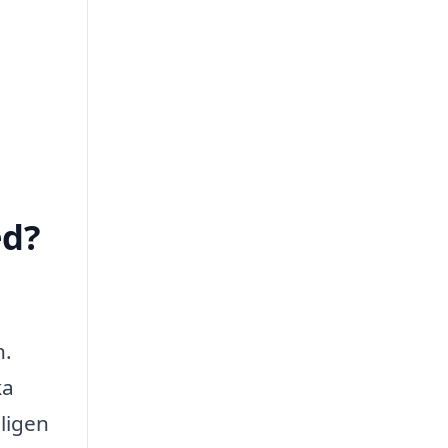
ed?
n.
ka
ligen