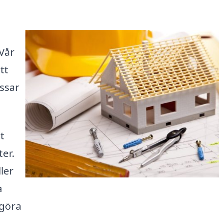
 Vår
tt
ssar
t
ter.
ler
a
 göra