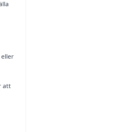
lla
eller
 att