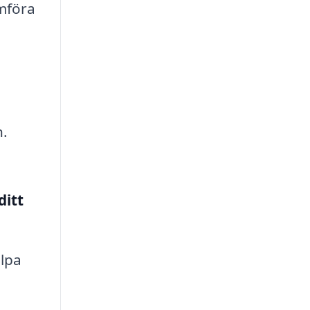
mföra
n.
ditt
lpa