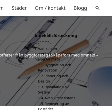
m
Städer
Om / kontakt
Blogg
Innehållsförteckning
gömma
1
Vad kan en
byggföretag i Skåpafors
de offerter från byggföretag i Skåpafors med omnejd –
hjälpa till med?
1.1
Byggnation och
Renovation
1.2
Planering och
Design
1.3
Installation av
System
1.4
Även Uteassistans
1.5
Renovering av
Bostäder