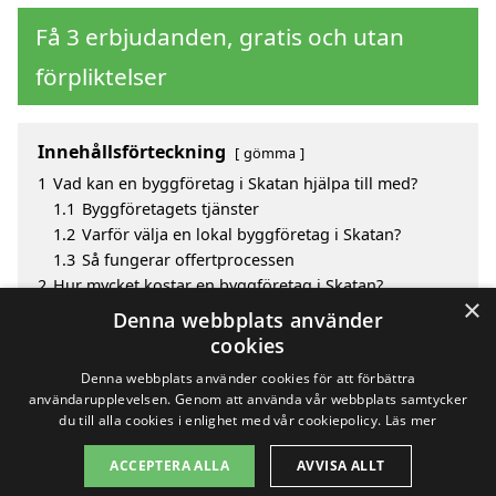
Få 3 erbjudanden, gratis och utan
förpliktelser
Innehållsförteckning
gömma
1
Vad kan en byggföretag i Skatan hjälpa till med?
1.1
Byggföretagets tjänster
1.2
Varför välja en lokal byggföretag i Skatan?
1.3
Så fungerar offertprocessen
2
Hur mycket kostar en byggföretag i Skatan?
×
3
Fördelar med att välja byggföretag i Skatan
Denna webbplats använder
4
Sök efter en skicklig byggföretag i de omgivande
cookies
städerna Skatan
Denna webbplats använder cookies för att förbättra
användarupplevelsen. Genom att använda vår webbplats samtycker
du till alla cookies i enlighet med vår cookiepolicy.
Läs mer
Copyright 2026 - Pilanto Aps
ACCEPTERA ALLA
AVVISA ALLT
Hem
Om / kontakt
Blogg
Webbplatskarta
Villkor