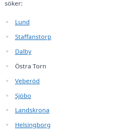
söker:
Lund
Staffanstorp
Dalby
Östra Torn
Veberöd
Sjöbo
Landskrona
Helsingborg