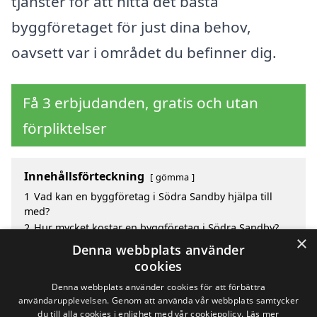
tjänster för att hitta det bästa
byggföretaget för just dina behov,
oavsett var i området du befinner dig.
Få 3 erbjudanden, gratis och utan
förpliktelser
Innehållsförteckning
gömma
1
Vad kan en byggföretag i Södra Sandby hjälpa till
med?
2
Hur mycket kostar en byggföretag i Södra Sandby?
×
3
Fördelar med att välja byggföretag i Södra Sandby
Denna webbplats använder
4
Sök efter en skicklig byggföretag i de omgivande
cookies
städerna Södra Sandby
Denna webbplats använder cookies för att förbättra
användarupplevelsen. Genom att använda vår webbplats samtycker
du till alla cookies i enlighet med vår cookiepolicy.
Läs mer