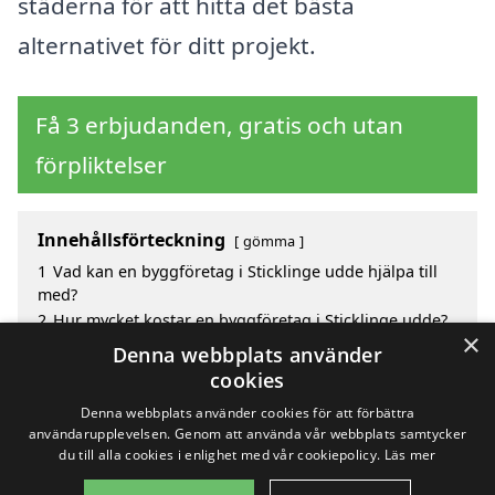
städerna för att hitta det bästa
alternativet för ditt projekt.
Få 3 erbjudanden, gratis och utan
förpliktelser
Innehållsförteckning
gömma
1
Vad kan en byggföretag i Sticklinge udde hjälpa till
med?
2
Hur mycket kostar en byggföretag i Sticklinge udde?
×
3
Fördelar med att välja byggföretag i Sticklinge Udde
Denna webbplats använder
4
Sök efter en skicklig byggföretag i de omgivande
cookies
städerna Sticklinge Udde
Denna webbplats använder cookies för att förbättra
användarupplevelsen. Genom att använda vår webbplats samtycker
du till alla cookies i enlighet med vår cookiepolicy.
Läs mer