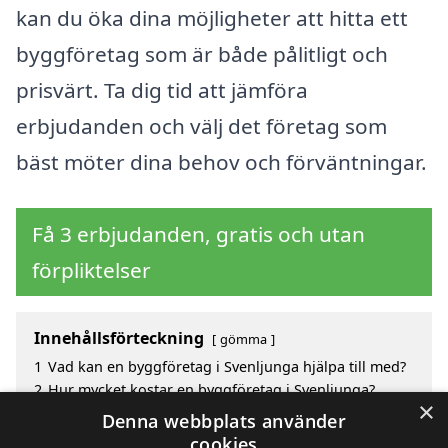
kan du öka dina möjligheter att hitta ett
byggföretag som är både pålitligt och
prisvärt. Ta dig tid att jämföra
erbjudanden och välj det företag som
bäst möter dina behov och förväntningar.
Få 3 erbjudanden, gratis och utan
förpliktelser
Innehållsförteckning
gömma
1
Vad kan en byggföretag i Svenljunga hjälpa till med?
2
Hur mycket kostar en byggföretag i Svenljunga?
×
3
Fördelar med att välja byggföretag i Svenljunga
Denna webbplats använder
4
Sök efter en skicklig byggföretag i de omgivande
cookies