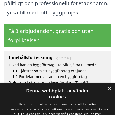
pålitligt och professionellt företagsnamn.
Lycka till med ditt byggprojekt!
Få 3 erbjudanden, gratis och utan
förpliktelser
Innehållsförteckning
gömma
1
Vad kan en byggföretag i Tallvik hjälpa till med?
1.1
Tjänster som ett byggföretag erbjuder
1.2
Fördelar med att anlita en byggföretag
2
Hur mycket kostar en byggföretag i Tallvik?
×
3
Fördelar med att välja byggföretag i Tallvik
Denna webbplats använder
4
Sök efter en skicklig byggföretag i de omgivande
cookies
städerna till Tallvik
Denna webbplats använder cookies för att förbättra
användarupplevelsen. Genom att använda vår webbplats samtycker
du till alla cookies i enlighet med vår cookiepolicy.
Läs mer