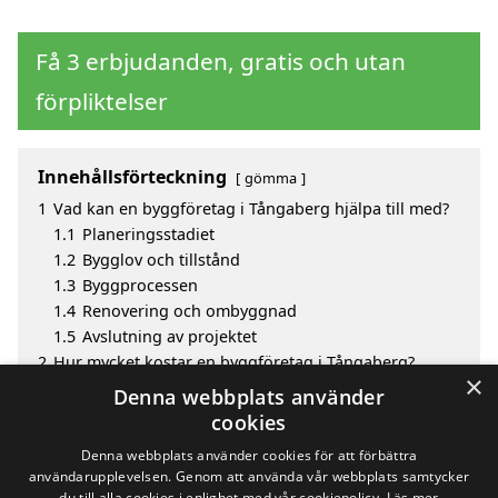
Få 3 erbjudanden, gratis och utan
förpliktelser
Innehållsförteckning
gömma
1
Vad kan en byggföretag i Tångaberg hjälpa till med?
1.1
Planeringsstadiet
1.2
Bygglov och tillstånd
1.3
Byggprocessen
1.4
Renovering och ombyggnad
1.5
Avslutning av projektet
2
Hur mycket kostar en byggföretag i Tångaberg?
×
3
Fördelar med att välja byggföretag i Tångaberg
Denna webbplats använder
4
Sök efter en skicklig byggföretag i de omgivande
cookies
städerna Tångaberg
Denna webbplats använder cookies för att förbättra
användarupplevelsen. Genom att använda vår webbplats samtycker
du till alla cookies i enlighet med vår cookiepolicy.
Läs mer