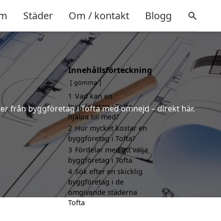
m
Städer
Om / kontakt
Blogg
Innehållsförteckning
gömma
1
Vad kan en
byggföretag i Tofta
rter från byggföretag i Tofta med omnejd – direkt här.
hjälpa till med?
2
Hur mycket kostar en
byggföretag i Tofta?
3
Fördelar med att välja
byggföretag i Tofta
4
Sök efter en skicklig
byggföretag i de
omgivande städerna
Tofta