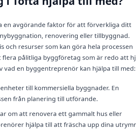
i Tofta hjälpa till med?
a en avgörande faktor för att förverkliga ditt
nybyggnation, renovering eller tillbyggnad.
is och resurser som kan göra hela processen
t flera pålitliga byggföretag som är redo att h
v vad en byggentreprenör kan hjälpa till med:
ägenheter till kommersiella byggnader. En
en från planering till utförande.
r om att renovera ett gammalt hus eller
enörer hjälpa till att fräscha upp dina utry