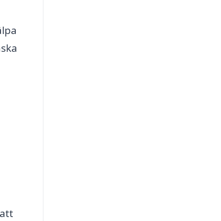
älpa
nska
att