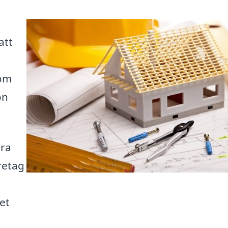
att
 om
on
ära
retag
det