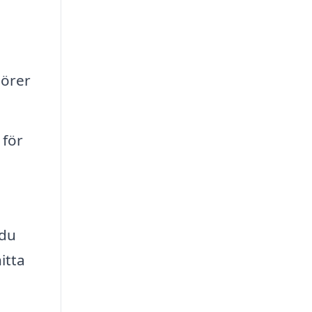
nörer
 för
du
itta