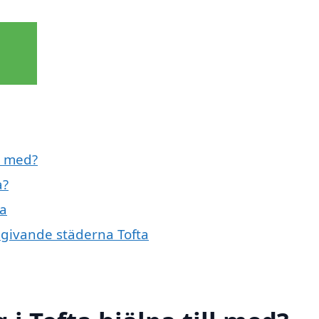
l med?
a?
ta
mgivande städerna Tofta