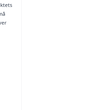
ktets
små
ver