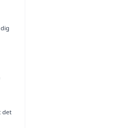
 dig
h
t det