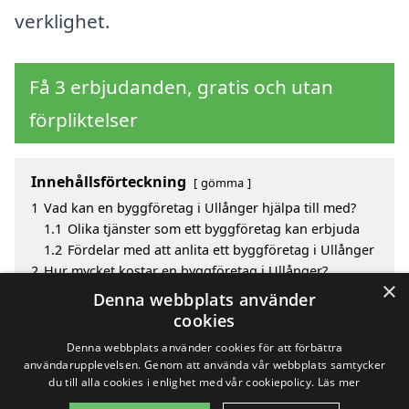
verklighet.
Få 3 erbjudanden, gratis och utan
förpliktelser
Innehållsförteckning
gömma
1
Vad kan en byggföretag i Ullånger hjälpa till med?
1.1
Olika tjänster som ett byggföretag kan erbjuda
1.2
Fördelar med att anlita ett byggföretag i Ullånger
2
Hur mycket kostar en byggföretag i Ullånger?
×
3
Fördelar med att välja byggföretag i Ullånger
Denna webbplats använder
4
Sök efter en skicklig byggföretag i de omgivande
cookies
städerna Ullånger
Denna webbplats använder cookies för att förbättra
användarupplevelsen. Genom att använda vår webbplats samtycker
du till alla cookies i enlighet med vår cookiepolicy.
Läs mer