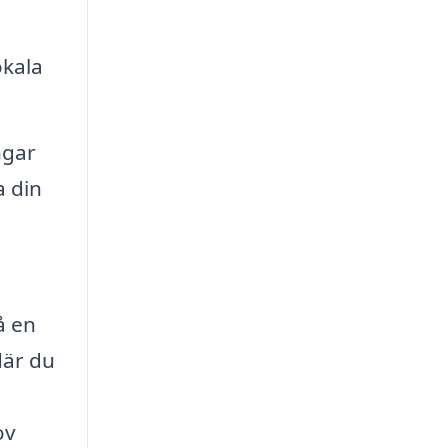
okala
ngar
a din
å en
där du
ov