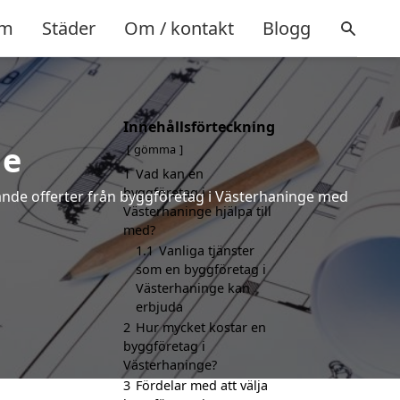
m
Städer
Om / kontakt
Blogg
Innehållsförteckning
ge
gömma
1
Vad kan en
byggföretag i
ndande offerter från byggföretag i Västerhaninge med
Västerhaninge hjälpa till
med?
1.1
Vanliga tjänster
som en byggföretag i
Västerhaninge kan
erbjuda
2
Hur mycket kostar en
byggföretag i
Västerhaninge?
3
Fördelar med att välja