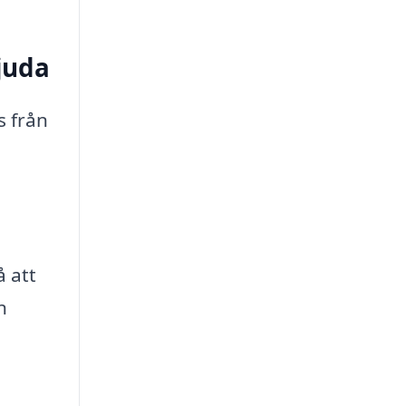
juda
s från
 att
n
m