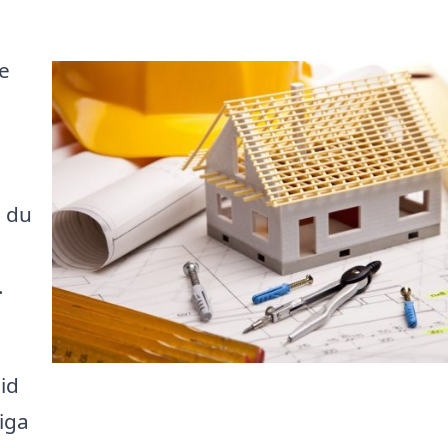
ge
l
m du
.
id
iga