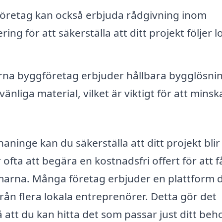
retag kan också erbjuda rådgivning inom
ng för att säkerställa att ditt projekt följer l
a byggföretag erbjuder hållbara bygglösni
nliga material, vilket är viktigt för att minsk
aninge kan du säkerställa att ditt projekt blir
r ofta att begära en kostnadsfri offert för att f
arna. Många företag erbjuder en plattform 
från flera lokala entreprenörer. Detta gör det
å att du kan hitta det som passar just ditt beh