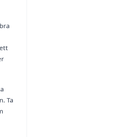
 bra
ett
er
ka
n. Ta
om