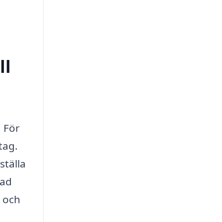
ll
. För
tag.
ställa
vad
r och