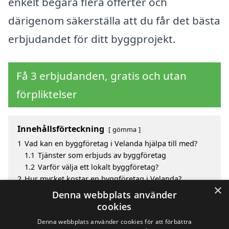
enkelt begära flera offerter och
därigenom säkerställa att du får det bästa
erbjudandet för ditt byggprojekt.
Få 3 erbjudanden, gratis och utan
förpliktelser
Innehållsförteckning
gömma
1
Vad kan en byggföretag i Velanda hjälpa till med?
1.1
Tjänster som erbjuds av byggföretag
1.2
Varför välja ett lokalt byggföretag?
2
Hur mycket kostar en byggföretag i Velanda?
×
3
Fördelar med att välja byggföretag i Velanda
Denna webbplats använder
4
Sök efter en skicklig byggföretag i de omgivande
cookies
städerna till Velanda
Denna webbplats använder cookies för att förbättra