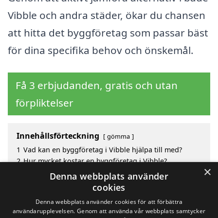
Vibble och andra städer, ökar du chansen
att hitta det byggföretag som passar bäst
för dina specifika behov och önskemål.
Få 3 erbjudanden, gratis och utan
förpliktelser
Innehållsförteckning
gömma
1
Vad kan en byggföretag i Vibble hjälpa till med?
2
Hur mycket kostar en byggföretag i Vibble?
×
3
Fördelar med att välja byggföretag i Vibble
Denna webbplats använder
4
Sök efter en skicklig byggföretag i de omgivande
cookies
städerna kring Vibble
Denna webbplats använder cookies för att förbättra
användarupplevelsen. Genom att använda vår webbplats samtycker