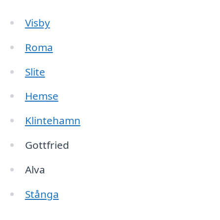
Visby
Roma
Slite
Hemse
Klintehamn
Gottfried
Alva
Stånga