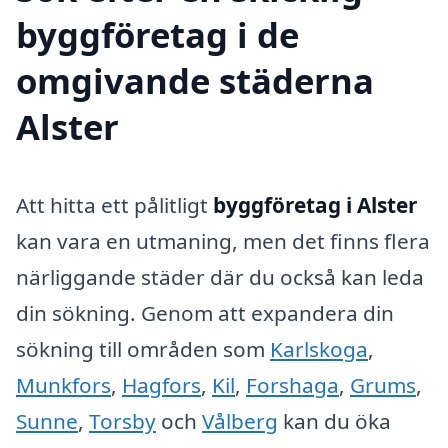
byggföretag i de
omgivande städerna
Alster
Att hitta ett pålitligt
byggföretag i Alster
kan vara en utmaning, men det finns flera
närliggande städer där du också kan leda
din sökning. Genom att expandera din
sökning till områden som
Karlskoga
,
Munkfors
,
Hagfors
,
Kil
,
Forshaga
,
Grums
,
Sunne
,
Torsby
och
Vålberg
kan du öka