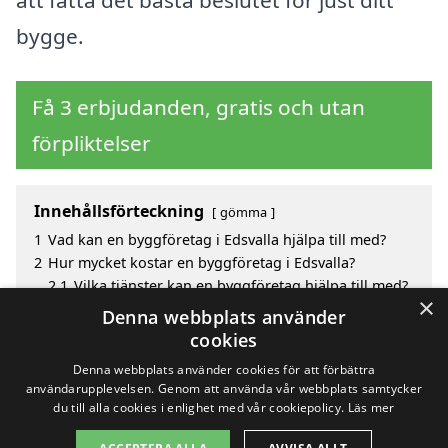
bygge.
Få 3 erbjudanden, gratis och utan
förpliktelser
Innehållsförteckning
gömma
1
Vad kan en byggföretag i Edsvalla hjälpa till med?
2
Hur mycket kostar en byggföretag i Edsvalla?
2.1
Vilka tjänster kan en byggföretag hjälpa till med?
×
3
Fördelar med att välja byggföretag i Edsvalla
Denna webbplats använder
4
Sök efter en skicklig byggföretag i de omgivande
cookies
städerna Edsvalla
Denna webbplats använder cookies för att förbättra
användarupplevelsen. Genom att använda vår webbplats samtycker
du till alla cookies i enlighet med vår cookiepolicy.
Läs mer
Copyright 2026 - Pilanto Aps