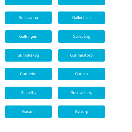
Gullbranna
Gulleråsen
Gullringen
Gullspång
Gunnarskog
Gunnarstorp
Gunnebo
Gunsta
Gusselby
Gustavsberg
Gusum
Gyttorp