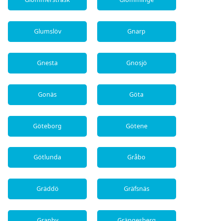
Glumslöv
Gnarp
Gnesta
Gnosjö
Gonäs
Göta
Göteborg
Götene
Götlunda
Gråbo
Gräddö
Gräfsnäs
Granby
Grängesberg