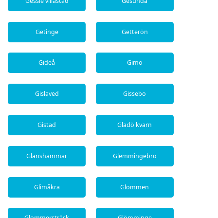
Gessie villastad
Gesunda
Getinge
Getterön
Gideå
Gimo
Gislaved
Gissebo
Gistad
Gladö kvarn
Glanshammar
Glemmingebro
Glimåkra
Glommen
Glommersträsk
Glömminge