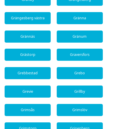
Grängesberg västra
Gränna
Grännäs
Gränum
Grästorp
Graversfors
Grebbestad
Grebo
Grevie
Grillby
Grimsås
Grimslöv
Grimstorp
Gripenberg