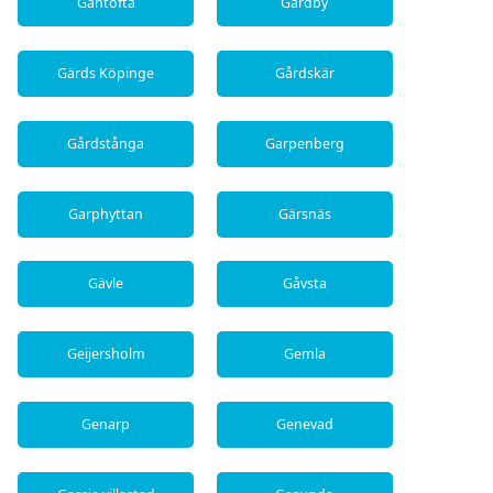
Gantofta
Gårdby
Gärds Köpinge
Gårdskär
Gårdstånga
Garpenberg
Garphyttan
Gärsnäs
Gävle
Gåvsta
Geijersholm
Gemla
Genarp
Genevad