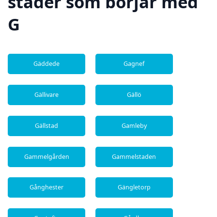
städer som börjar med
G
Gäddede
Gagnef
Gällivare
Gällö
Gällstad
Gamleby
Gammelgården
Gammelstaden
Gånghester
Gängletorp