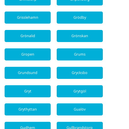
Grisslehamn
Grödby
Grönalid
Grönskan
Gropen
Grums
Grundsund
Grycksbo
Gryt
Grytgöl
Grythyttan
Gualöv
Gudhem
Gullbrandstorp