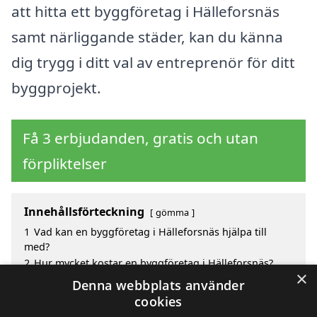
att hitta ett byggföretag i Hälleforsnäs
samt närliggande städer, kan du känna
dig trygg i ditt val av entreprenör för ditt
byggprojekt.
Få 3 erbjudanden, gratis och utan
förpliktelser
Innehållsförteckning
gömma
1
Vad kan en byggföretag i Hälleforsnäs hjälpa till
med?
2
Hur mycket kostar en byggföretag i Hälleforsnäs?
×
3
Fördelar med att välja byggföretag i Hälleforsnäs
Denna webbplats använder
4
Sök efter en skicklig byggföretag i de omgivande
cookies
städerna Hälleforsnäs