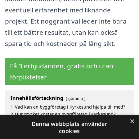
eventuell erfarenhet med liknande
projekt. Ett noggrant val leder inte bara
till ett bättre resultat, utan kan också
spara tid och kostnader på lång sikt.
Få 3 erbjudanden, gratis och utan
förpliktelser
Innehållsförteckning
gömma
1
Vad kan en byggföretag i Kyrkesund hjälpa till med?
2
Hur mycket kostar en byggföretag i Kyrkesund?
×
3
Fördelar med att välja byggföretag i Kyrkesund
Denna webbplats använder
4
Sök efter en skicklig byggföretag i de omgivande
cookies
städerna Kyrkesund