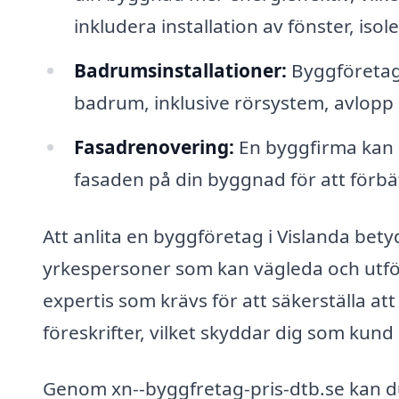
inkludera installation av fönster, iso
Badrumsinstallationer:
Byggföretag 
badrum, inklusive rörsystem, avlopp o
Fasadrenovering:
En byggfirma kan o
fasaden på din byggnad för att förb
Att anlita en byggföretag i Vislanda betyd
yrkespersoner som kan vägleda och utför
expertis som krävs för att säkerställa at
föreskrifter, vilket skyddar dig som kund
Genom xn--byggfretag-pris-dtb.se kan du