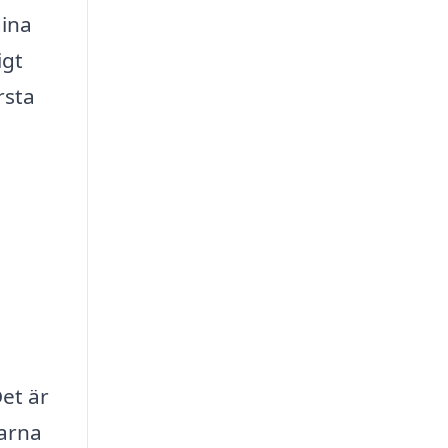
dina
igt
rsta
Det är
garna