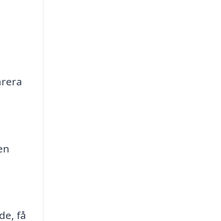
arera
en
de, få