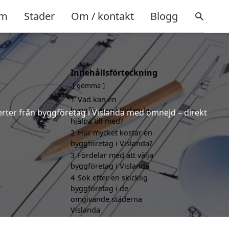
m
Städer
Om / kontakt
Blogg
Innehållsförteckning
gömma
1
Vad kan en
byggföretag i Vislanda
fferter från byggföretag i Vislanda med omnejd – direkt
hjälpa till med?
2
Hur mycket kostar en
byggföretag i Vislanda?
3
Fördelar med att välja
byggföretag i Vislanda
4
Sök efter en skicklig
byggföretag i de
omgivande städerna
Vislanda