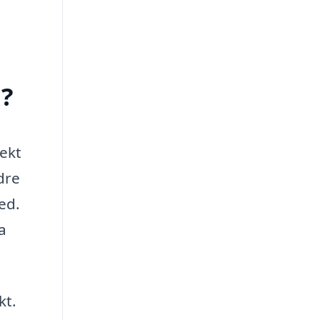
d?
jekt
dre
ed.
a
kt.