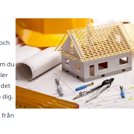
 och
om du
ler
 det
 dig.
r från