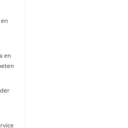
 en
a en
beten
uder
rvice