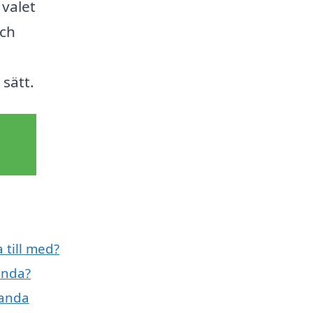
 valet
och
sätt.
 till med?
anda?
landa