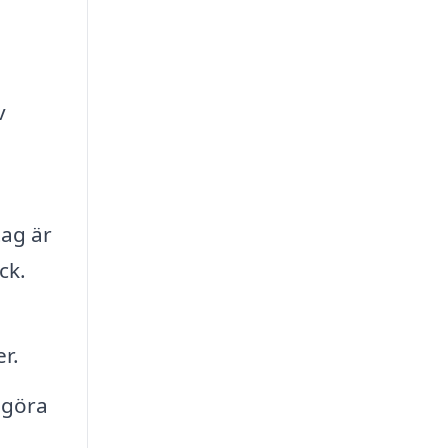
v
ag är
ck.
r.
 göra