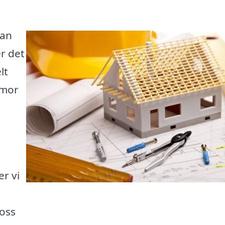
kan
r det
lt
rmor
r vi
oss