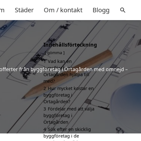
m
Städer
Om / kontakt
Blogg
Innehållsförteckning
gömma
1
Vad kan en
byggföretag i
de offerter från byggföretag i Örtagården med omnejd –
Örtagården hjälpa till
med?
2
Hur mycket kostar en
byggföretag i
Örtagården?
3
Fördelar med att välja
byggföretag i
Örtagården
4
Sök efter en skicklig
byggföretag i de