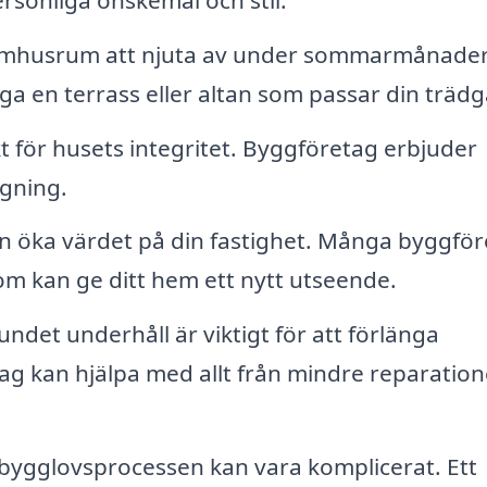
omhusrum att njuta av under sommarmånade
a en terrass eller altan som passar din trädg
skt för husets integritet. Byggföretag erbjuder
ggning.
n öka värdet på din fastighet. Många byggfö
m kan ge ditt hem ett nytt utseende.
ndet underhåll är viktigt för att förlänga
g kan hjälpa med allt från mindre reparationer
 bygglovsprocessen kan vara komplicerat. Ett