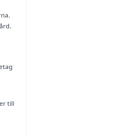
rna.
ård.
retag
 till