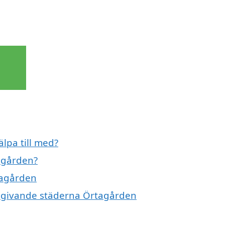
lpa till med?
agården?
tagården
 omgivande städerna Örtagården