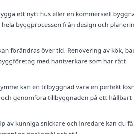
ygga ett nytt hus eller en kommersiell byggn
 hela byggprocessen från design och planering
kan förändras över tid. Renovering av kök, b
t byggföretag med hantverkare som har rätt
mme kan en tillbyggnad vara en perfekt lösn
a och genomföra tillbyggnaden på ett hållbart
p av kunniga snickare och inredare kan du få 
rsonliga önskemål och stil.