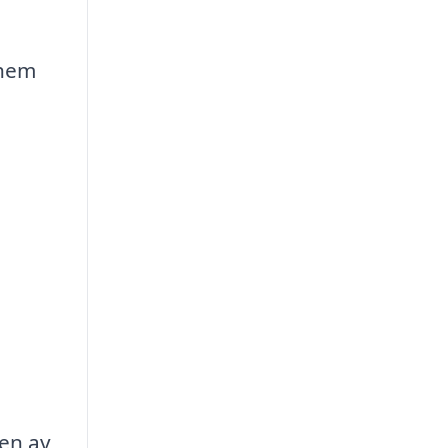
 hem
en av