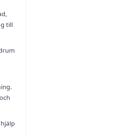
ad,
 till
adrum
ing.
 och
hjälp