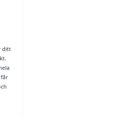
 ditt
kt.
hela
 får
och