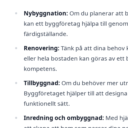
Nybyggnation:
Om du planerar att b
kan ett byggföretag hjälpa till genom
färdigställande.
Renovering:
Tänk på att dina behov 
eller hela bostaden kan göras av et
kompetens.
Tillbyggnad:
Om du behöver mer utry
Byggföretaget hjälper till att design
funktionellt sätt.
Inredning och ombyggnad:
Med hjäl
att skapa ett hem som passar dina pe