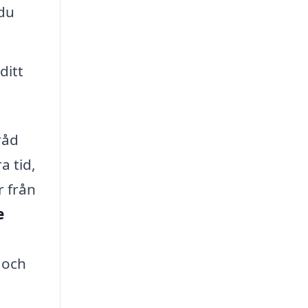
 du
ditt
råd
a tid,
r från
e
 och