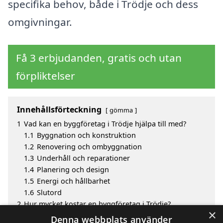
specifika behov, både i Trödje och dess
omgivningar.
Få 3 erbjudanden, gratis och utan
förpliktelser
Innehållsförteckning
gömma
1
Vad kan en byggföretag i Trödje hjälpa till med?
1.1
Byggnation och konstruktion
1.2
Renovering och ombyggnation
1.3
Underhåll och reparationer
1.4
Planering och design
1.5
Energi och hållbarhet
1.6
Slutord
2
Hur mycket kostar en byggföretag i Trödje?
×
3
Fördelar med att välja byggföretag i Trödje
Denna webbplats använder