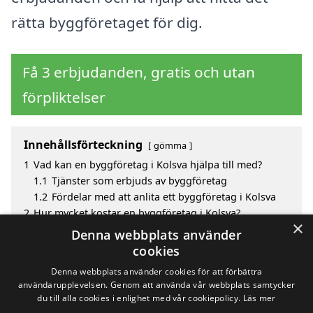
rätta byggföretaget för dig.
Få 3 erbjudanden, gratis och utan
förpliktelser
Innehållsförteckning
gömma
1
Vad kan en byggföretag i Kolsva hjälpa till med?
1.1
Tjänster som erbjuds av byggföretag
1.2
Fördelar med att anlita ett byggföretag i Kolsva
2
Hur mycket kostar en byggföretag i Kolsva?
×
3
Fördelar med att välja byggföretag i Kolsva
Denna webbplats använder
4
Sök efter en skicklig byggföretag i de omliggande
cookies
städerna Kolsva
Denna webbplats använder cookies för att förbättra
användarupplevelsen. Genom att använda vår webbplats samtycker
du till alla cookies i enlighet med vår cookiepolicy.
Läs mer